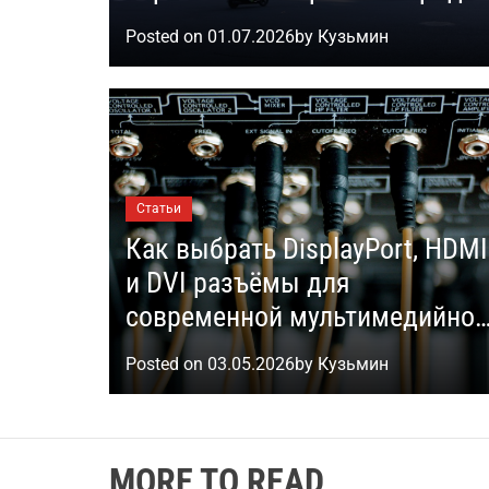
защиты
Posted on
01.07.2026
by
Кузьмин
Статьи
Как выбрать DisplayPort, HDMI
и DVI разъёмы для
современной мультимедийной
техники
Posted on
03.05.2026
by
Кузьмин
MORE TO READ