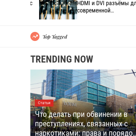
язанных с
HDMI и DVI разъёмы для
а и
современной
мультимедийной техники
Top Tagged
TRENDING NOW
Статьи
Что делать при обвинении в
преступлениях, связанных с
наркотиками: права и порядо