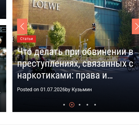
Статьи
Что делать при обвинении в
преступлениях, связанных с
наркотиками: права и
порядок защиты
Posted on
01.07.2026
by
Кузьмин