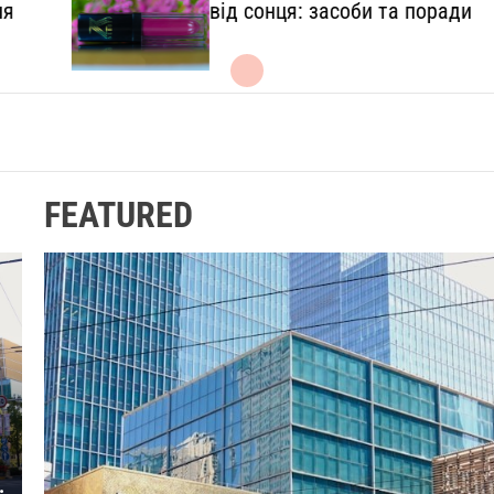
l
від сонця: засоби та поради
.
c
o
m
.
u
a
FEATURED
к