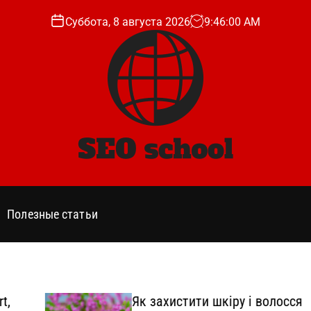
Суббота, 8 августа 2026
9
:
46
:
01
AM
s
e
o
Полезные статьи
s
c
h
o
o
Як захистити шкіру і волосся