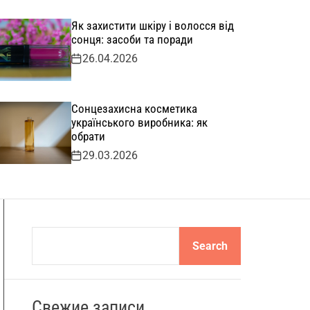
Як захистити шкіру і волосся від
сонця: засоби та поради
26.04.2026
Сонцезахисна косметика
українського виробника: як
обрати
29.03.2026
S
Search
e
a
r
Свежие записи
c