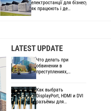
електростанції для бізнесу:
o
l
як працюють і де
o
застосовуються
r
m
o
d
e
LATEST UPDATE
Что делать при
обвинении в
преступлениях,
связанных с
наркотиками: права и
порядок защиты
Как выбрать
DisplayPort, HDMI и DVI
разъёмы для
современной