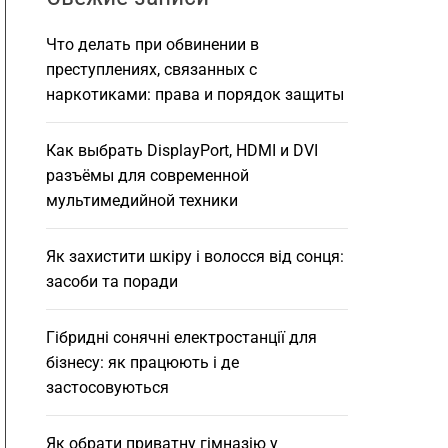
h
Что делать при обвинении в
преступлениях, связанных с
наркотиками: права и порядок защиты
Как выбрать DisplayPort, HDMI и DVI
разъёмы для современной
мультимедийной техники
Як захистити шкіру і волосся від сонця:
засоби та поради
Гібридні сонячні електростанції для
бізнесу: як працюють і де
застосовуються
Як обрати приватну гімназію у