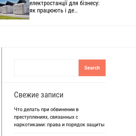
електростанції для бізнесу:
o
l
як працюють і де
o
застосовуються
r
m
o
d
e
S
Search
e
a
r
Свежие записи
c
h
Что делать при обвинении в
преступлениях, связанных с
наркотиками: права и порядок защиты