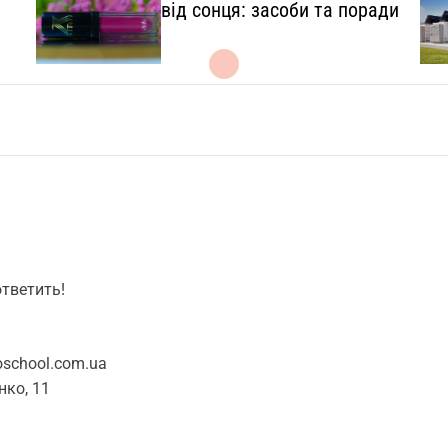
l
від сонця: засоби та поради
.
c
o
m
.
u
a
ответить!
school.com.ua
нко, 11