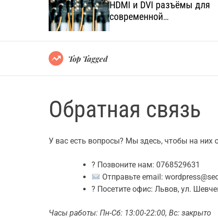
язанных с
HDMI и DVI разъёмы для
а и
современной
мультимедийной техники
Top Tagged
Обратная связь
У вас есть вопросы? Мы здесь, чтобы на них 
? Позвоните нам: 0768529631
Отправьте email:
wordpress@seo
? Посетите офис: Львов, ул. Шевче
Часы работы: Пн-Сб: 13:00-22:00, Вс: закрыто