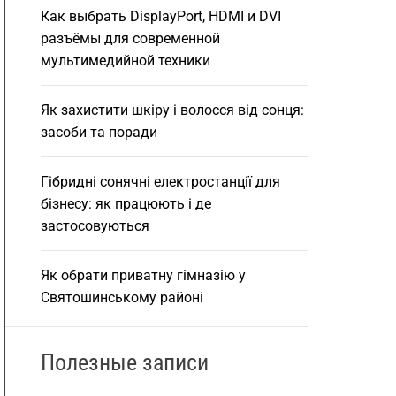
Как выбрать DisplayPort, HDMI и DVI
разъёмы для современной
мультимедийной техники
Як захистити шкіру і волосся від сонця:
засоби та поради
Гібридні сонячні електростанції для
бізнесу: як працюють і де
застосовуються
Як обрати приватну гімназію у
Святошинському районі
Полезные записи