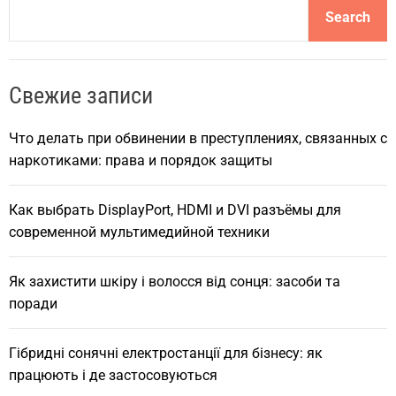
S
Search
e
a
r
Свежие записи
c
h
Что делать при обвинении в преступлениях, связанных с
наркотиками: права и порядок защиты
Как выбрать DisplayPort, HDMI и DVI разъёмы для
современной мультимедийной техники
Як захистити шкіру і волосся від сонця: засоби та
поради
Гібридні сонячні електростанції для бізнесу: як
працюють і де застосовуються