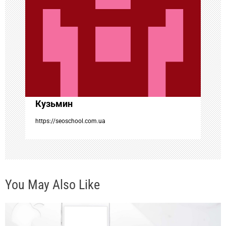
п
о
з
а
Кузьмин
п
https://seoschool.com.ua
и
с
You May Also Like
я
м