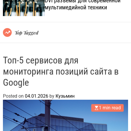
DVI разъёмы для современной
o
l
мультимедийной техники
l
.
o
c
r
o
m
o
m
Top Tagged
d
.
e
u
a
Топ-5 сервисов для
мониторинга позиций сайта в
Google
Posted on
04.01.2026
by
Кузьмин
1 min read