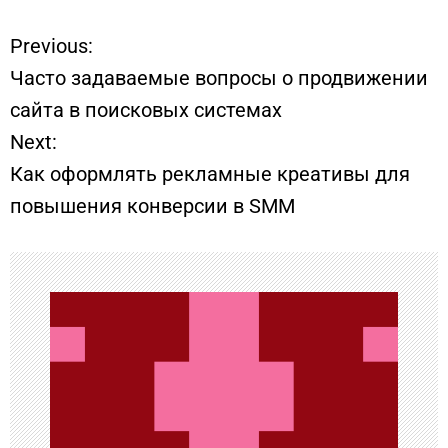
Previous:
Н
Часто задаваемые вопросы о продвижении
а
сайта в поисковых системах
Next:
в
Как оформлять рекламные креативы для
и
повышения конверсии в SMM
г
а
ц
и
я