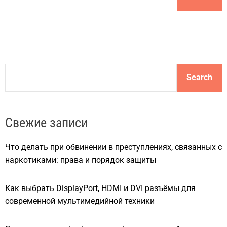
S
Search
e
a
r
Свежие записи
c
h
Что делать при обвинении в преступлениях, связанных с
наркотиками: права и порядок защиты
Как выбрать DisplayPort, HDMI и DVI разъёмы для
современной мультимедийной техники