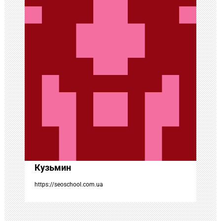
ц
и
я
п
о
з
а
Кузьмин
п
https://seoschool.com.ua
и