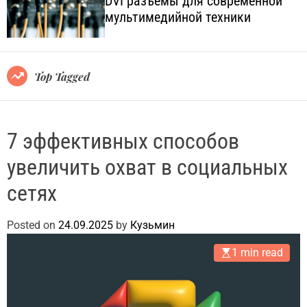
DVI разъёмы для современной
o
l
мультимедийной техники
l
.
o
c
r
o
m
o
m
Top Tagged
d
.
e
u
a
7 эффективных способов
увеличить охват в социальных
сетях
Posted on
24.09.2025
by
Кузьмин
1 min read