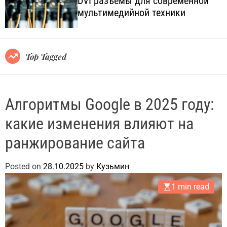
DVI разъёмы для современной
o
l
мультимедийной техники
l
.
o
c
r
o
m
o
m
Top Tagged
d
.
e
u
a
Алгоритмы Google в 2025 году:
какие изменения влияют на
ранжирование сайта
Posted on
28.10.2025
by
Кузьмин
1 min read