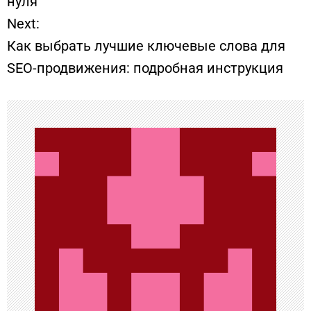
нуля
Next:
в
Как выбрать лучшие ключевые слова для
и
SEO-продвижения: подробная инструкция
г
а
ц
и
я
п
о