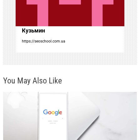
з
а
Кузьмин
п
https://seoschool.com.ua
и
с
You May Also Like
я
м