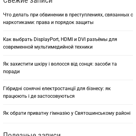
Свежие записи
h
Что делать при обвинении в преступлениях, связанных с
наркотиками: права и порядок защиты
Как выбрать DisplayPort, HDMI и DVI разъёмы для
современной мультимедийной техники
Як захистити шкіру і волосся від сонця: засоби та
поради
Гібридні сонячні електростанції для бізнесу: як
працюють і де застосовуються
Як обрати приватну гімназію у Святошинському районі
Полезные записи