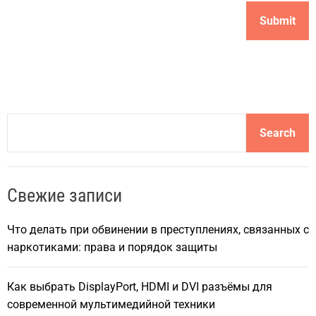
S
Search
e
a
r
Свежие записи
c
h
Что делать при обвинении в преступлениях, связанных с
наркотиками: права и порядок защиты
Как выбрать DisplayPort, HDMI и DVI разъёмы для
современной мультимедийной техники