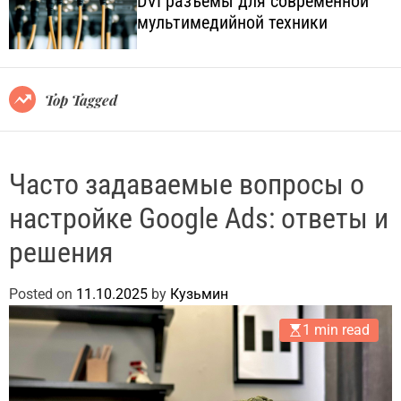
DVI разъёмы для современной
o
l
мультимедийной техники
l
.
o
c
r
o
m
o
m
Top Tagged
d
.
e
u
a
Часто задаваемые вопросы о
настройке Google Ads: ответы и
решения
Posted on
11.10.2025
by
Кузьмин
1 min read