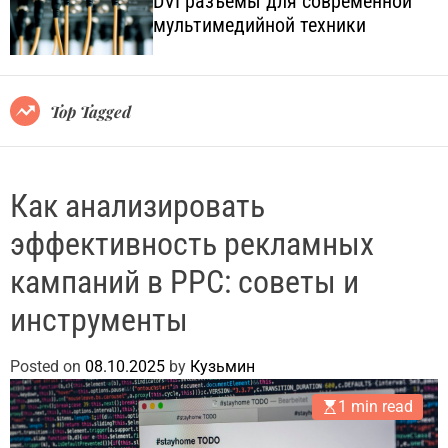
DVI разъёмы для современной
o
l
мультимедийной техники
l
.
o
c
r
o
m
o
m
Top Tagged
d
.
e
u
a
Как анализировать
эффективность рекламных
кампаний в PPC: советы и
инструменты
Posted on
08.10.2025
by
Кузьмин
1 min read