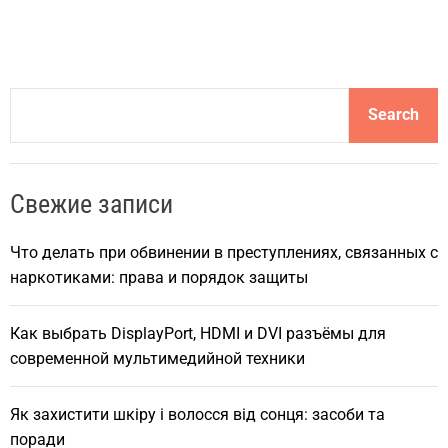
S
Search
e
a
r
Свежие записи
c
h
Что делать при обвинении в преступлениях, связанных с
наркотиками: права и порядок защиты
Как выбрать DisplayPort, HDMI и DVI разъёмы для
современной мультимедийной техники
Як захистити шкіру і волосся від сонця: засоби та
поради