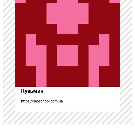
и
я
п
о
з
а
п
Кузьмин
и
https://seoschool.com.ua
с
я