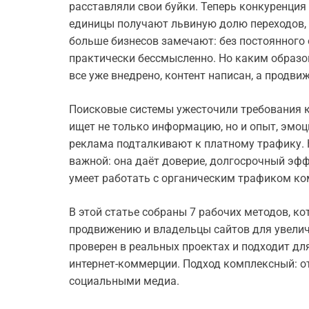
расставляли свои буйки. Теперь конкуренция
единицы получают львиную долю переходов, 
больше бизнесов замечают: без постоянного 
практически бессмысленно. Но каким образом
все уже внедрено, контент написан, а продв
Поисковые системы ужесточили требования к 
ищет не только информацию, но и опыт, эмо
реклама подталкивают к платному трафику. 
важной: она даёт доверие, долгосрочный эфф
умеет работать с органическим трафиком ко
В этой статье собраны 7 рабочих методов, к
продвижению и владельцы сайтов для увелич
проверен в реальных проектах и подходит для 
интернет-коммерции. Подход комплексный: от
социальными медиа.