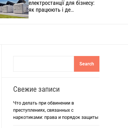
електростанції для бізнесу:
o
l
як працюють і де
o
застосовуються
r
m
o
d
e
S
Search
e
a
r
Свежие записи
c
h
Что делать при обвинении в
преступлениях, связанных с
наркотиками: права и порядок защиты