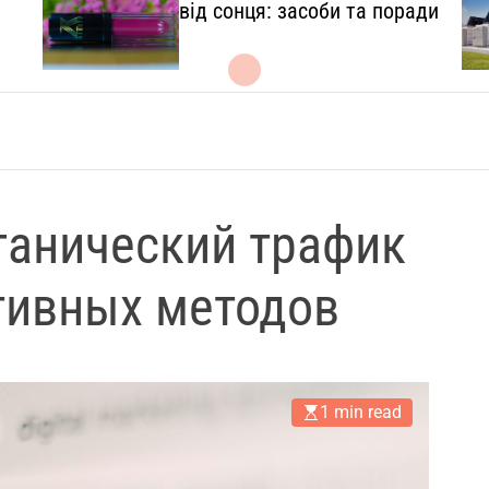
l
від сонця: засоби та поради
.
c
o
m
.
u
a
ганический трафик
ктивных методов
1 min read