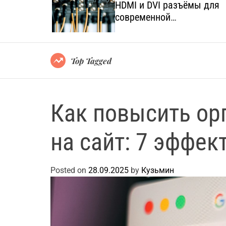
язанных с
HDMI и DVI разъёмы для
а и
современной
мультимедийной техники
Top Tagged
Как повысить ор
на сайт: 7 эффе
Posted on
28.09.2025
by
Кузьмин