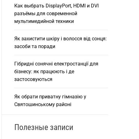
Как выбрать DisplayPort, HDMI и DVI
разъёмы для современной
мультимедийной техники
Як захистити шкіру і волосся від сонця:
засоби та поради
Гібридні сонячні електростанції для
бізнесу: як працюють і де
застосовуються
Як обрати приватну гімназію у
Святошинському районі
Полезные записи