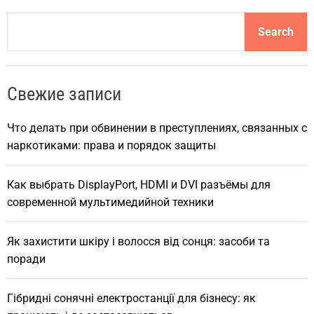
S
Search
e
a
r
Свежие записи
c
h
Что делать при обвинении в преступлениях, связанных с
наркотиками: права и порядок защиты
Как выбрать DisplayPort, HDMI и DVI разъёмы для
современной мультимедийной техники
Як захистити шкіру і волосся від сонця: засоби та
поради
Гібридні сонячні електростанції для бізнесу: як