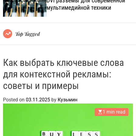
DVI разъёмы для современной
o
l
мультимедийной техники
l
.
o
c
r
o
m
o
m
Top Tagged
d
.
e
u
a
Как выбрать ключевые слова
для контекстной рекламы:
советы и примеры
Posted on
03.11.2025
by
Кузьмин
1 min read