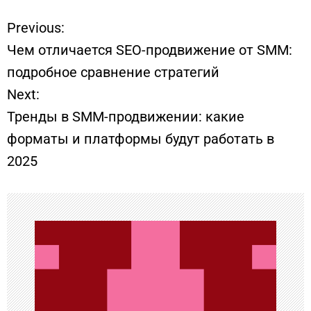
Previous:
Н
Чем отличается SEO-продвижение от SMM:
а
подробное сравнение стратегий
Next:
в
Тренды в SMM-продвижении: какие
и
форматы и платформы будут работать в
2025
г
а
ц
и
я