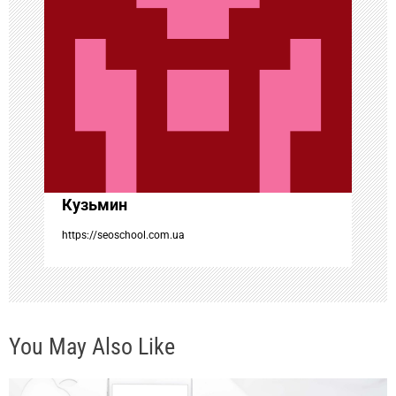
п
о
з
а
п
Кузьмин
и
https://seoschool.com.ua
с
я
You May Also Like
м