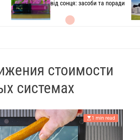
l
від сонця: засоби та поради
.
c
o
m
.
u
a
ижения стоимости
ых системах
1 min read