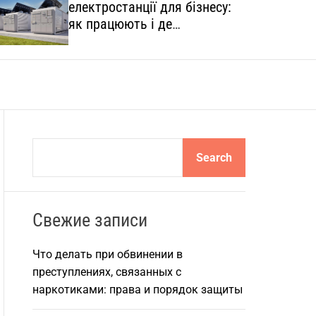
електростанції для бізнесу:
o
l
як працюють і де
o
застосовуються
r
m
o
d
e
S
Search
e
a
r
Свежие записи
c
h
Что делать при обвинении в
преступлениях, связанных с
наркотиками: права и порядок защиты