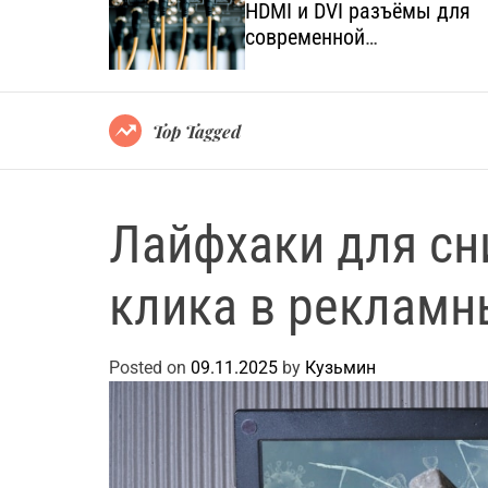
язанных с
HDMI и DVI разъёмы для
а и
современной
мультимедийной техники
Top Tagged
Лайфхаки для сн
клика в рекламн
Posted on
09.11.2025
by
Кузьмин