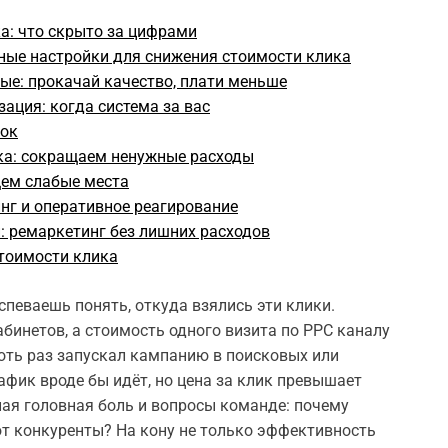
а: что скрыто за цифрами
чные настройки для снижения стоимости клика
ые: прокачай качество, плати меньше
ация: когда система за вас
вок
ка: сокращаем ненужные расходы
щем слабые места
нг и оперативное реагирование
: ремаркетинг без лишних расходов
стоимости клика
певаешь понять, откуда взялись эти клики.
бинетов, а стоимость одного визита по PPC каналу
хоть раз запускал кампанию в поисковых или
афик вроде бы идёт, но цена за клик превышает
ая головная боль и вопросы команде: почему
ают конкуренты? На кону не только эффективность