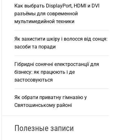
Как выбрать DisplayPort, HDMI и DVI
разъёмы для современной
мультимедийной техники
Як захистити шкіру і волосся від сонця:
засоби та поради
Гібридні сонячні електростанції для
бізнесу: як працюють і де
застосовуються
Як обрати приватну гімназію у
Святошинському районі
Полезные записи