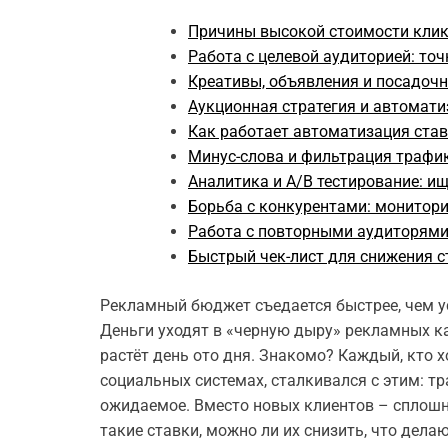
Причины высокой стоимости клик
Работа с целевой аудиторией: то
Креативы, объявления и посадочн
Аукционная стратегия и автоматиз
Как работает автоматизация ста
Минус-слова и фильтрация трафи
Аналитика и A/B тестирование: и
Борьба с конкурентами: монитори
Работа с повторными аудиторями
Быстрый чек-лист для снижения 
Рекламный бюджет съедается быстрее, чем ус
Деньги уходят в «черную дыру» рекламных ка
растёт день ото дня. Знакомо? Каждый, кто 
социальных системах, сталкивался с этим: тр
ожидаемое. Вместо новых клиентов – сплошн
такие ставки, можно ли их снизить, что дел