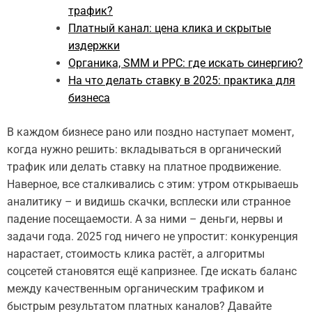
трафик?
Платный канал: цена клика и скрытые
издержки
Органика, SMM и PPC: где искать синергию?
На что делать ставку в 2025: практика для
бизнеса
В каждом бизнесе рано или поздно наступает момент,
когда нужно решить: вкладываться в органический
трафик или делать ставку на платное продвижение.
Наверное, все сталкивались с этим: утром открываешь
аналитику – и видишь скачки, всплески или странное
падение посещаемости. А за ними – деньги, нервы и
задачи года. 2025 год ничего не упростит: конкуренция
нарастает, стоимость клика растёт, а алгоритмы
соцсетей становятся ещё капризнее. Где искать баланс
между качественным органическим трафиком и
быстрым результатом платных каналов? Давайте