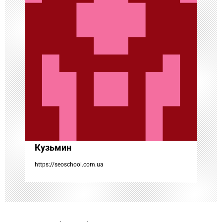
и
я
п
о
з
а
Кузьмин
п
https://seoschool.com.ua
и
с