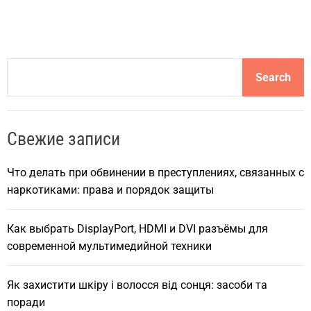
S
Search
e
a
r
Свежие записи
c
h
Что делать при обвинении в преступлениях, связанных с
наркотиками: права и порядок защиты
Как выбрать DisplayPort, HDMI и DVI разъёмы для
современной мультимедийной техники
Як захистити шкіру і волосся від сонця: засоби та
поради