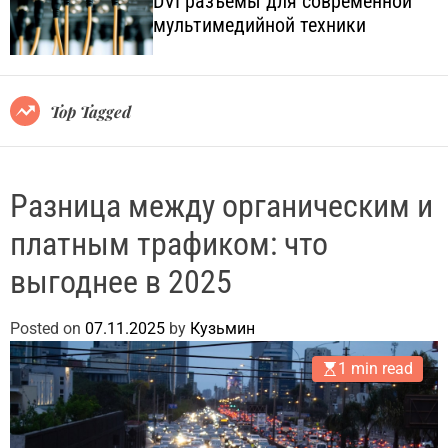
DVI разъёмы для современной
o
l
мультимедийной техники
l
.
o
c
r
o
m
o
m
Top Tagged
d
.
e
u
a
Разница между органическим и
платным трафиком: что
выгоднее в 2025
Posted on
07.11.2025
by
Кузьмин
1 min read