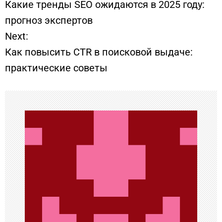
Какие тренды SEO ожидаются в 2025 году:
а
прогноз экспертов
Next:
в
Как повысить CTR в поисковой выдаче:
и
практические советы
г
а
ц
и
я
п