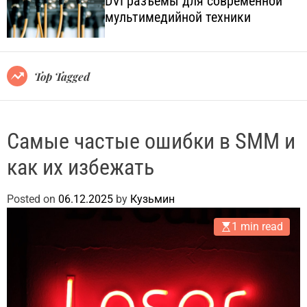
DVI разъёмы для современной
o
l
мультимедийной техники
l
.
o
c
r
o
m
o
m
Top Tagged
d
.
e
u
a
Самые частые ошибки в SMM и
как их избежать
Posted on
06.12.2025
by
Кузьмин
1 min read