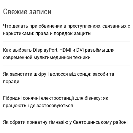
r
Свежие записи
c
h
Что делать при обвинении в преступлениях, связанных с
наркотиками: права и порядок защиты
Как выбрать DisplayPort, HDMI и DVI разъёмы для
современной мультимедийной техники
Як захистити шкіру і волосся від сонця: засоби та
поради
Гібридні сонячні електростанції для бізнесу: як
працюють і де застосовуються
Як обрати приватну гімназію у Святошинському районі