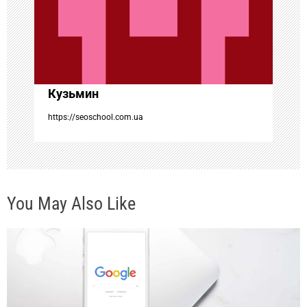
о
з
а
Кузьмин
п
https://seoschool.com.ua
и
с
You May Also Like
я
м