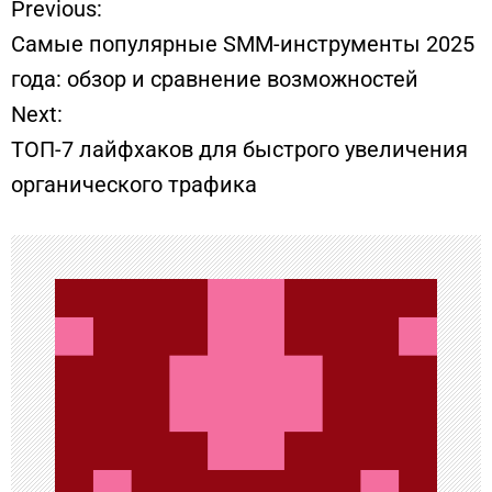
Previous:
Н
Самые популярные SMM-инструменты 2025
а
года: обзор и сравнение возможностей
Next:
в
ТОП-7 лайфхаков для быстрого увеличения
и
органического трафика
г
а
ц
и
я
п