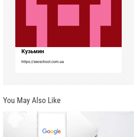
о
з
а
Кузьмин
п
https://seoschool.com.ua
и
с
You May Also Like
я
м