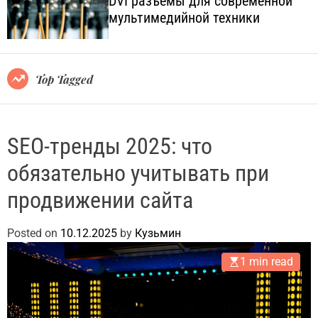
DVI разъёмы для современной
o
l
мультимедийной техники
l
.
o
c
r
o
m
o
m
Top Tagged
d
.
e
u
a
SEO-тренды 2025: что
обязательно учитывать при
продвижении сайта
Posted on
10.12.2025
by
Кузьмин
1 min read