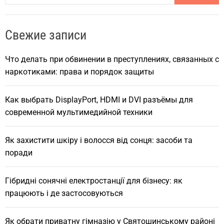
a
r
Свежие записи
c
h
Что делать при обвинении в преступлениях, связанных с
наркотиками: права и порядок защиты
Как выбрать DisplayPort, HDMI и DVI разъёмы для
современной мультимедийной техники
Як захистити шкіру і волосся від сонця: засоби та
поради
Гібридні сонячні електростанції для бізнесу: як
працюють і де застосовуються
Як обрати приватну гімназію у Святошинському районі