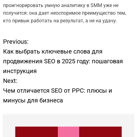
проигнорировать умную аналитику в SMM уже не
получится: она дает неоспоримое преимущество тем,
кто привык работать на результат, а не на удачу.
Previous:
Н
Как выбрать ключевые слова для
а
продвижения SEO в 2025 году: пошаговая
инструкция
в
Next:
и
Чем отличается SEO от PPC: плюсы и
минусы для бизнеса
г
а
ц