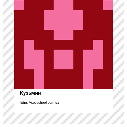
и
я
п
о
з
а
п
Кузьмин
и
https://seoschool.com.ua
с