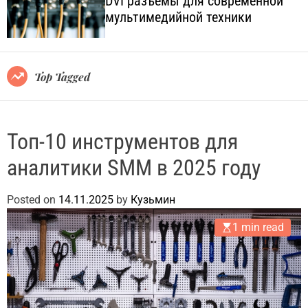
DVI разъёмы для современной
o
l
мультимедийной техники
l
.
o
c
r
o
m
o
m
Top Tagged
d
.
e
u
a
Топ-10 инструментов для
аналитики SMM в 2025 году
Posted on
14.11.2025
by
Кузьмин
1 min read