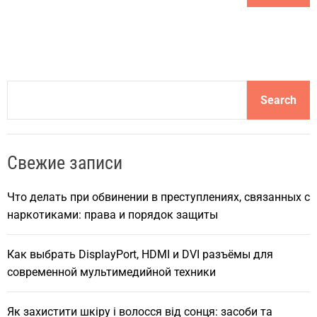
S
Search
e
a
r
Свежие записи
c
h
Что делать при обвинении в преступлениях, связанных с
наркотиками: права и порядок защиты
Как выбрать DisplayPort, HDMI и DVI разъёмы для
современной мультимедийной техники
Як захистити шкіру і волосся від сонця: засоби та