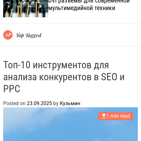
DVI разъёмы для современной
o
l
мультимедийной техники
l
.
o
c
r
o
m
o
m
Top Tagged
d
.
e
u
a
Топ-10 инструментов для
анализа конкурентов в SEO и
PPC
Posted on
23.09.2025
by
Кузьмин
1 min read