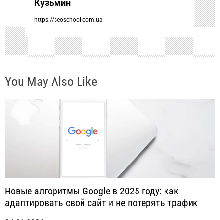
Кузьмин
п
https://seoschool.com.ua
и
с
You May Also Like
я
м
Новые алгоритмы Google в 2025 году: как
адаптировать свой сайт и не потерять трафик