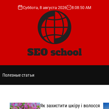
Суббота, 8 августа 2026
8
:
08
:
51
AM
s
e
o
Полезные статьи
s
c
h
o
o
Як захистити шкіру і волосся