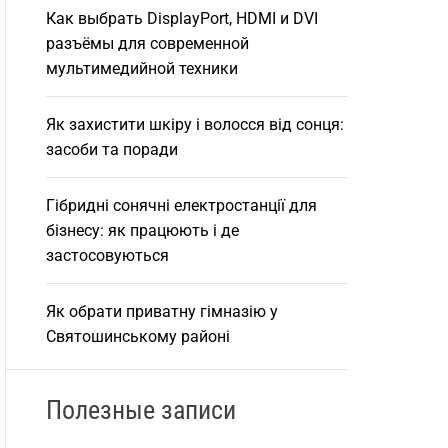
Как выбрать DisplayPort, HDMI и DVI
разъёмы для современной
мультимедийной техники
Як захистити шкіру і волосся від сонця:
засоби та поради
Гібридні сонячні електростанції для
бізнесу: як працюють і де
застосовуються
Як обрати приватну гімназію у
Святошинському районі
Полезные записи