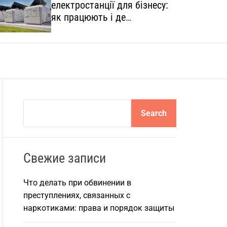
електростанції для бізнесу:
o
l
як працюють і де
o
застосовуються
r
m
o
d
e
S
Search
e
a
r
Свежие записи
c
h
Что делать при обвинении в
преступлениях, связанных с
наркотиками: права и порядок защиты