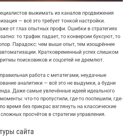
пециалистов выжимать из каналов продвижения
зация — всё это требует тонкой настройки.
же от глаз опытных профи. Ошибки в стратегиях
запно: то трафик падает, то конверсии буксуют, то
опор. Парадокс: чем выше опыт, тем изощрённее
х автоматизации. Кратковременный успех слишком
оритмы поисковиков и соцсетей не дремлют.
правильная работа с метатегами, неудачные
вание аналитики — всё это не выдумки, а будни
ренда. Даже самые увлечённые идеей идеального
оменты: что-то пропустили, где-то поспешили, где-
ло время без прикрас взглянуть на классические
 сложных просчётов в стратегии управления.
туры сайта