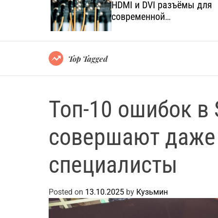
язанных с
HDMI и DVI разъёмы для
а и
современной
мультимедийной техники
Top Tagged
Топ-10 ошибок в 
совершают даже
специалисты
Posted on
13.10.2025
by
Кузьмин