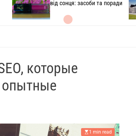
l
від сонця: засоби та поради
.
c
o
m
.
u
a
SEO, которые
 опытные
1 min read