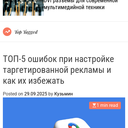
DVI разъёмы для современной
o
l
мультимедийной техники
l
.
o
c
r
o
m
o
m
Top Tagged
d
.
e
u
a
ТОП-5 ошибок при настройке
таргетированной рекламы и
как их избежать
Posted on
29.09.2025
by
Кузьмин
1 min read