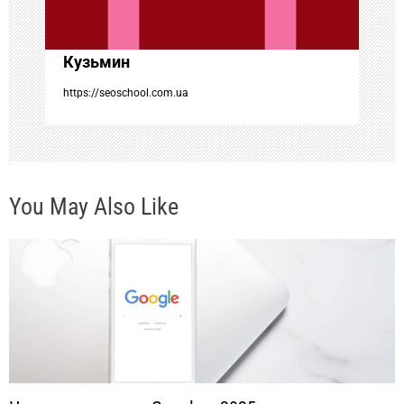
а
Кузьмин
п
https://seoschool.com.ua
и
с
You May Also Like
я
м