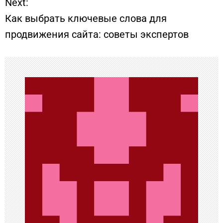
Next:
в
Как выбрать ключевые слова для
и
продвижения сайта: советы экспертов
г
а
ц
и
я
п
о
з