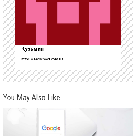
о
з
а
Кузьмин
п
https://seoschool.com.ua
и
с
You May Also Like
я
м