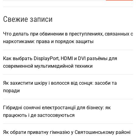
a
r
Свежие записи
c
h
Что делать при обвинении в преступлениях, связанных с
наркотиками: права и порядок защиты
Как выбрать DisplayPort, HDMI и DVI разъёмы для
современной мультимедийной техники
Як захистити шкіру і волосся від сонця: засоби та
поради
Гібридні сонячні електростанції для бізнесу: як
працюють і де застосовуються
Як обрати приватну гімназію у Святошинському районі