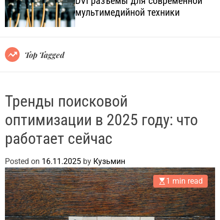
DVI разъёмы для современной
o
l
мультимедийной техники
l
.
o
c
r
o
m
o
m
Top Tagged
d
.
e
u
a
Тренды поисковой
оптимизации в 2025 году: что
работает сейчас
Posted on
16.11.2025
by
Кузьмин
1 min read