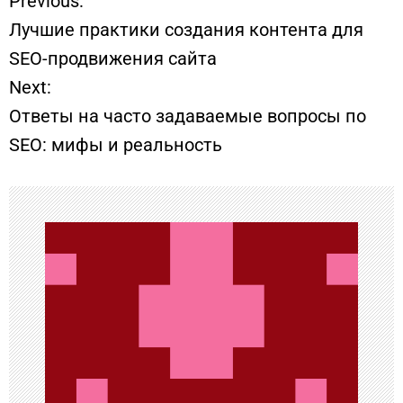
Previous:
Н
Лучшие практики создания контента для
а
SEO-продвижения сайта
Next:
в
Ответы на часто задаваемые вопросы по
и
SEO: мифы и реальность
г
а
ц
и
я
п