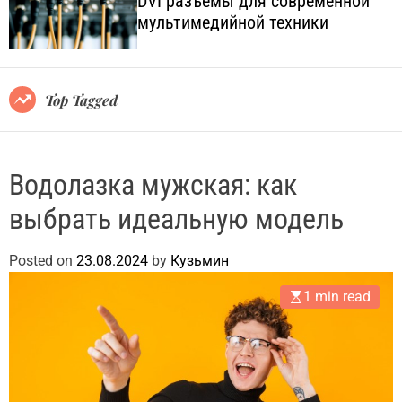
DVI разъёмы для современной
o
l
мультимедийной техники
l
.
o
c
r
o
m
o
m
Top Tagged
d
.
e
u
a
Водолазка мужская: как
выбрать идеальную модель
Posted on
23.08.2024
by
Кузьмин
1 min read