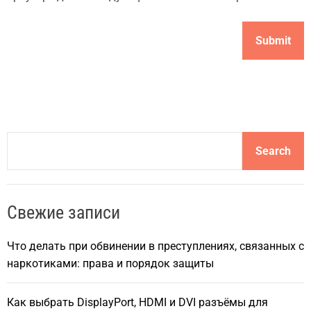
S
Search
e
a
r
Свежие записи
c
h
Что делать при обвинении в преступлениях, связанных с
наркотиками: права и порядок защиты
Как выбрать DisplayPort, HDMI и DVI разъёмы для