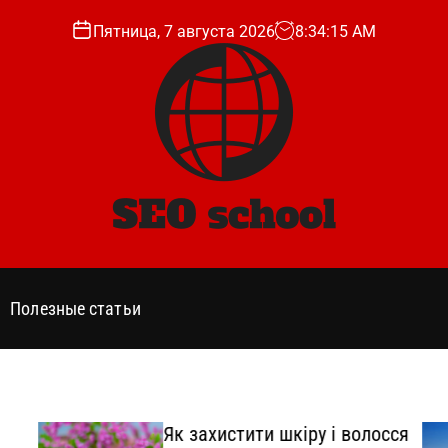
Пятница, 7 августа 2026
8
:
34
:
16
AM
s
e
o
Полезные статьи
s
c
h
o
o
Як захистити шкіру і волосся