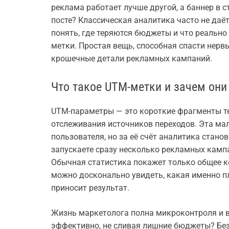
реклама работает лучше другой, а баннер в с
посте? Классическая аналитика часто не даё
понять, где теряются бюджеты и что реально
метки. Простая вещь, способная спасти нер
крошечные детали рекламных кампаний.
Что такое UTM-метки и зачем он
UTM-параметры — это короткие фрагменты те
отслеживания источников переходов. Эта мал
пользователя, но за её счёт аналитика стано
запускаете сразу несколько рекламных кампа
Обычная статистика покажет только общее к
можно досконально увидеть, какая именно п
приносит результат.
Жизнь маркетолога полна микроконтроля и ве
эффективно, не сливая лишние бюджеты? Без