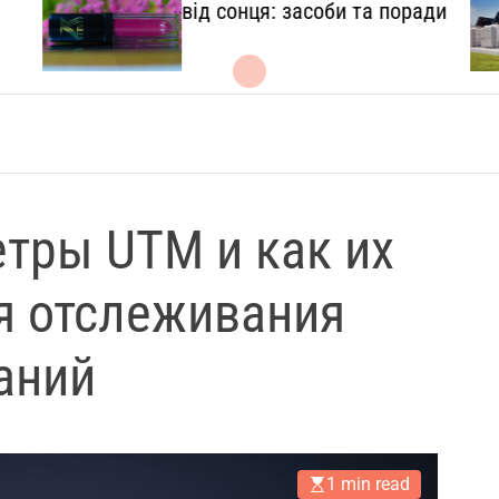
l
від сонця: засоби та поради
.
c
o
m
.
u
a
етры UTM и как их
я отслеживания
аний
1 min read