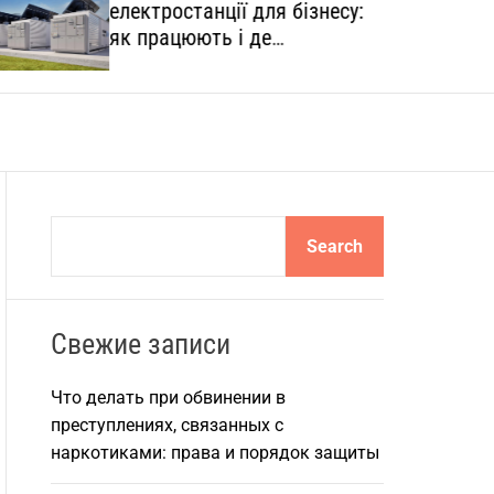
електростанції для бізнесу:
o
l
як працюють і де
o
застосовуються
r
m
o
d
e
S
Search
e
a
r
Свежие записи
c
h
Что делать при обвинении в
преступлениях, связанных с
наркотиками: права и порядок защиты