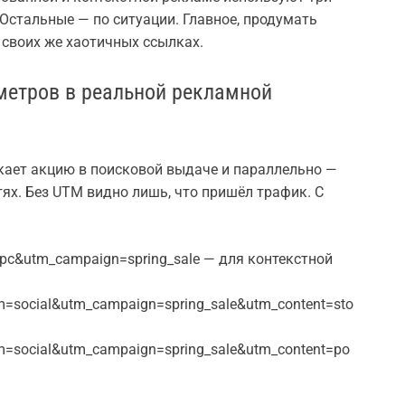
 Остальные — по ситуации. Главное, продумать
 своих же хаотичных ссылках.
етров в реальной рекламной
кает акцию в поисковой выдаче и параллельно —
ях. Без UTM видно лишь, что пришёл трафик. С
c&utm_campaign=spring_sale — для контекстной
=social&utm_campaign=spring_sale&utm_content=sto
=social&utm_campaign=spring_sale&utm_content=po