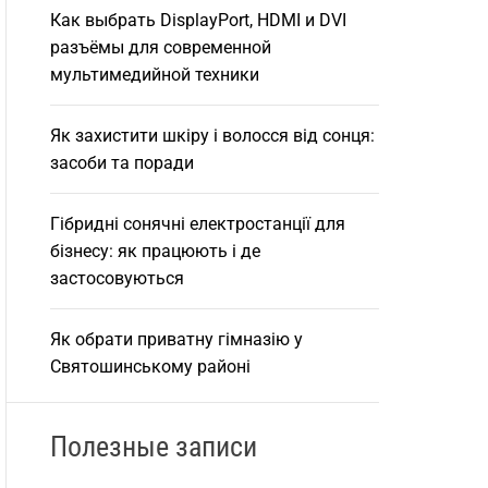
Как выбрать DisplayPort, HDMI и DVI
разъёмы для современной
мультимедийной техники
Як захистити шкіру і волосся від сонця:
засоби та поради
Гібридні сонячні електростанції для
бізнесу: як працюють і де
застосовуються
Як обрати приватну гімназію у
Святошинському районі
Полезные записи