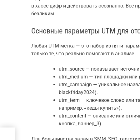
в хаосе цифр и действовать осознанно. Всё п
безликим.
Основные параметры UTM для от
Любая UTM-метка — это набор из пяти параме
только те, что реально помогают в анализе.
utm_source — показывает источник 
utm_medium — тип площадки или рек
utm_campaign — уникальное назван
blackfriday2024).
utm_term — ключевое слово или т
например, «кеды купить»).
utm_content — описание или отлич
кнопка, баннер_3).
ий
ых
Для большинства задач в SMM, SEO, таргети