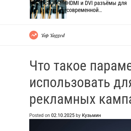
язанных с
HDMI и DVI разъёмы для
а и
современной
мультимедийной техники
Top Tagged
Что такое парам
использовать дл
рекламных камп
Posted on
02.10.2025
by
Кузьмин