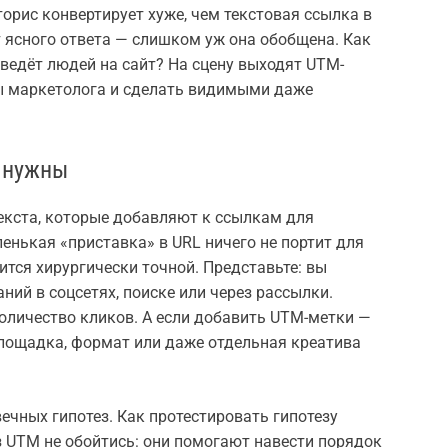
торис конвертирует хуже, чем текстовая ссылка в
т ясного ответа — слишком уж она обобщена. Как
 ведёт людей на сайт? На сцену выходят UTM-
вы маркетолога и сделать видимыми даже
и нужны
кста, которые добавляют к ссылкам для
енькая «приставка» в URL ничего не портит для
вится хирургически точной. Представьте: вы
ний в соцсетях, поиске или через рассылки.
оличество кликов. А если добавить UTM-метки —
лощадка, формат или даже отдельная креатива
чных гипотез. Как протестировать гипотезу
 UTM не обойтись: они помогают навести порядок