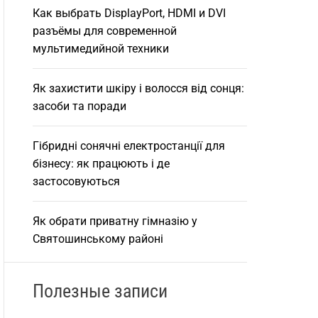
Как выбрать DisplayPort, HDMI и DVI
разъёмы для современной
мультимедийной техники
Як захистити шкіру і волосся від сонця:
засоби та поради
Гібридні сонячні електростанції для
бізнесу: як працюють і де
застосовуються
Як обрати приватну гімназію у
Святошинському районі
Полезные записи