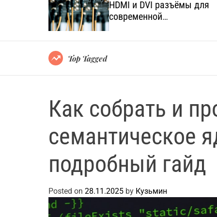
язанных с
HDMI и DVI разъёмы для
а и
современной
мультимедийной техники
Top Tagged
Как собрать и п
семантическое я
подробный гайд
Posted on
28.11.2025
by
Кузьмин