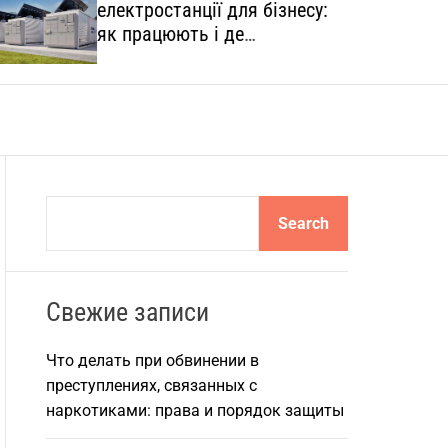
електростанції для бізнесу:
o
l
як працюють і де
o
застосовуються
r
m
o
d
e
S
Search
e
a
r
Свежие записи
c
h
Что делать при обвинении в
преступлениях, связанных с
наркотиками: права и порядок защиты