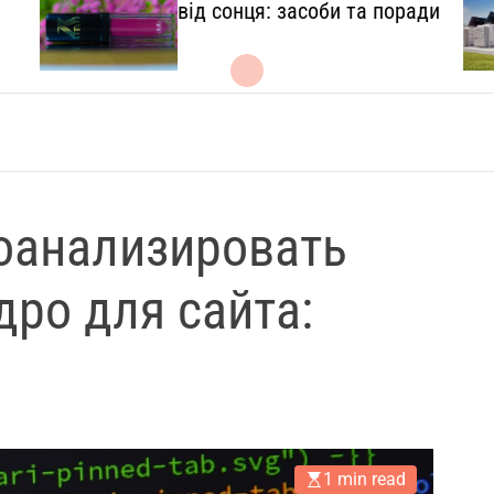
l
від сонця: засоби та поради
.
c
o
m
.
u
a
роанализировать
дро для сайта:
1 min read