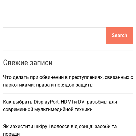
S
Search
e
a
r
Свежие записи
c
h
Что делать при обвинении в преступлениях, связанных с
наркотиками: права и порядок защиты
Как выбрать DisplayPort, HDMI и DVI разъёмы для
современной мультимедийной техники
Як захистити шкіру і волосся від сонця: засоби та
поради