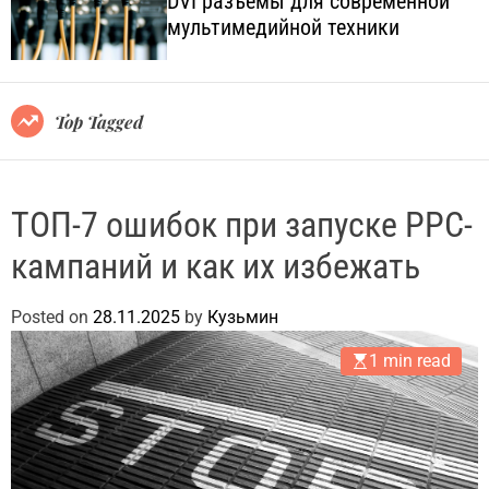
DVI разъёмы для современной
o
l
мультимедийной техники
l
.
o
c
r
o
m
o
m
Top Tagged
d
.
e
u
a
ТОП-7 ошибок при запуске PPC-
кампаний и как их избежать
Posted on
28.11.2025
by
Кузьмин
1 min read