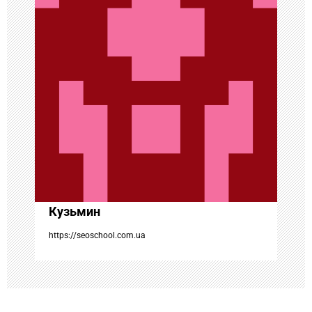
и
я
п
о
з
а
п
Кузьмин
и
https://seoschool.com.ua
с
я